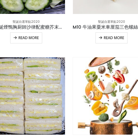
聖誕自選單點2020
聖誕自選單點2020
M1 聖誕煙鴨胸厨師沙律配蜜糖芥末汁(煙鴨胸,火腿,芝士,蛋片,車厘茄,青瓜,美國生菜)
READ MORE
READ MORE