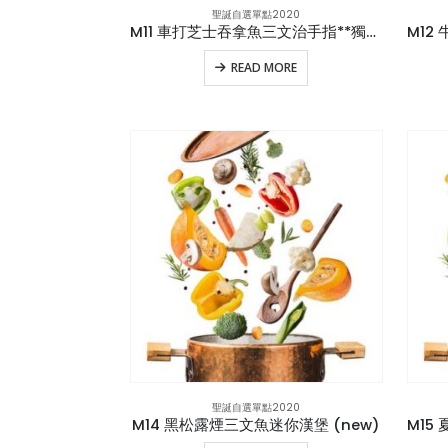
聖誕自選單點2020
M11 車打芝士吞拿魚三文治手指**獨立包裝
READ MORE
聖誕自選單點2020
M14 黑松露煙三文魚迷你漢堡 (new)