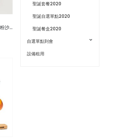
聖誕套餐2020
聖誕自選單點2020
M10 牛油果粟米車厘茄三色螺絲粉沙律杯(連蓋)配蜜糖芥末汁(v)
聖誕餐盒2020
自選單點到會
設備租用