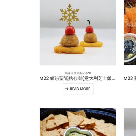
聖誕自選單點2020
M22 繽紛聖誕點心樹(意大利芝士飯球,黃金薯餅,車厘茄)附蜜糖芥末醬(v)
READ MORE