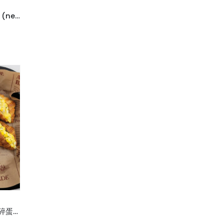
M13 瑞典肉丸車打芝士迷你漢堡 (new)
M16 牛角酥二重奏(吞拿魚沙律,碎蛋沙律各6件)