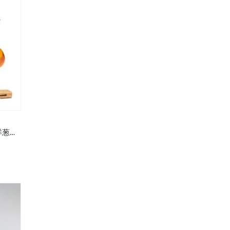
M24 莎樂美腸金文畢芝士珍珠洋葱點心