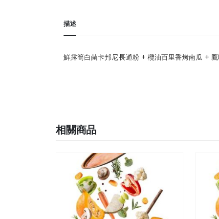
描述
鮮露筍白菌卡邦尼長通粉 + 欖油百里香烤南瓜 + 鷹
相關商品