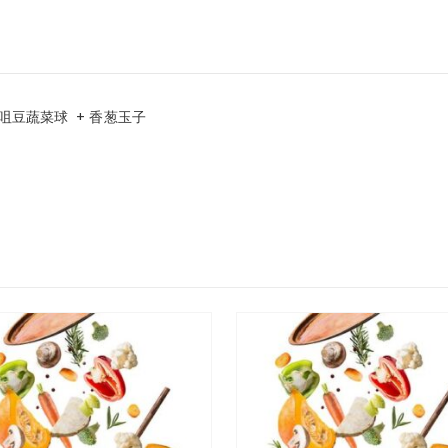
咀豆蔬菜球 + 香葱玉子