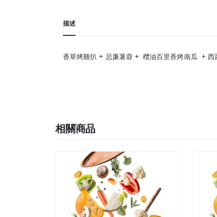
描述
香草烤雞扒 + 忌廉薯蓉 + 欖油百里香烤南瓜 +
相關商品