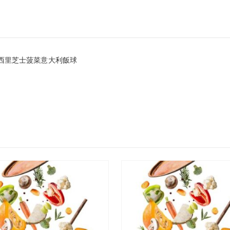
 西西里芝士菠菜意大利飯球