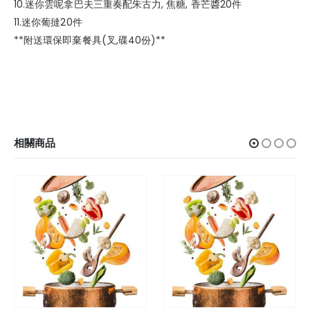
10.迷你雲呢拿巴夫三重奏配朱古力, 焦糖, 香芒醬20件
11.迷你葡撻20件
**附送環保即棄餐具(叉,碟40份)**
相關商品