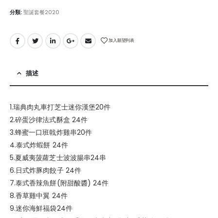
分類:
聖誕套餐2020
加入願望列表
描述
1.瑞典肉丸車打芝士迷你漢堡20件
2.碎蛋沙律法式酥盒 24件
3.蜂蜜一口班戟炸雞串20件
4.泰式炸蝦餅 24件
5.夏威夷菠蘿芝士波波腸串24串
6.日式炸豚肉餃子 24件
7.泰式香辣魚餅(附甜酸醬) 24件
8.香草雞中翼 24件
9.迷你海鮮福袋24件