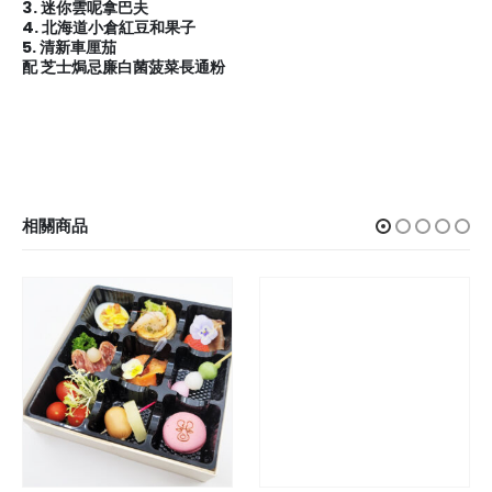
3. 迷你雲呢拿巴夫
4. 北海道小倉紅豆和果子
5. 清新車厘茄
配 芝士焗忌廉白菌菠菜長通粉
相關商品