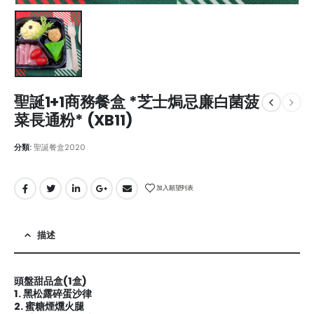
聖誕1+1商務餐盒 *芝士焗忌廉白菌菠
菜長通粉* (XB11)
分類:
聖誕餐盒2020
加入願望列表
描述
頭盤甜品盒(1盒)
1. 黑松露碎蛋沙律
2. 蜜糖煙燻火腿