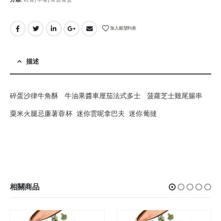
加入願望列表
描述
碎蛋沙律牛角酥 牛油果醬車厘茄法式多士 菠蘿芝士雞尾腸串
粟米火腿忌廉薯蓉杯 迷你雲呢拿巴夫 迷你葡撻
相關商品