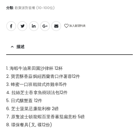
分類:
歡聚派對套餐 (10-100位)
加入願望列表
描述
1. 海蝦牛油果田園沙律杯 12杯
2. 寶雲酥香蒜焗紐西蘭青口伴薯蓉12件
3. 蜂蜜一口班戟韓式炸雞串15件
4. 拉絲芝士吞拿魚樹頭法包12件
5. 日式釀蟹蓋 12件
6. 芝士菠菜忌廉龍利柳 2磅
7. 原隻波士頓龍蝦百里香蕃茄扁意粉 5磅
8. 環保餐具(叉, 碟12份)