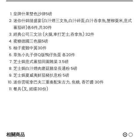
皇牌什果雙色沙律5磅
迷你什錦撻盛宴(白汁煙三文魚,白汁碎蛋,白汁吞拿魚,蟹柳粟米,意式
蕃茄碎)各6件,共30件
經典公司三文治 (火腿,車打芝士,吞拿魚) 32件
蜜糖德國三色腸5磅
柚子蜜雞中翼30件
章魚小丸子併Q版鴨仔魚蛋 各20件
芝士焗意式蕃茄田園雜菜 3.5磅
芝士焗白汁煙肉磨菇雞皇長通粉 5磅
芝士焗夏威夷鮮茄豬扒意粉 5磅
迷你雲呢拿巴夫三重奏配朱古力, 焦糖, 香芒醬 30件
餐具(叉, 紙碟30份)
相關商品