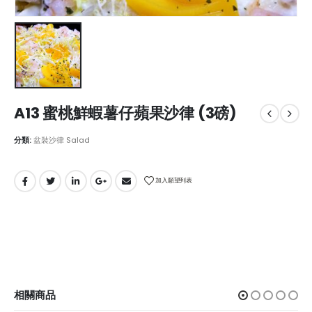
A13 蜜桃鮮蝦薯仔蘋果沙律 (3磅)
分類:
盆裝沙律 Salad
加入願望列表
相關商品