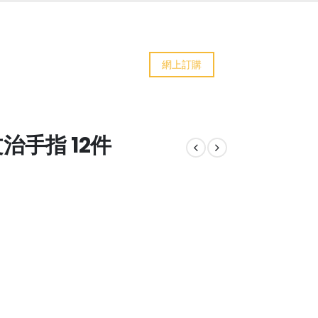
網上訂購
治手指 12件