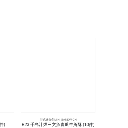
特式迷你包MINI SANDWICH
特式迷
件)
B23 千島汁煙三文魚青瓜牛角酥 (10件)