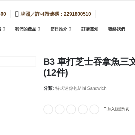
00
牌照／許可證號碼：2291800510
務
我們的產品
節日推介
訂購需知
聯絡我們
B3 車打芝士吞拿魚三
(12件)
分類:
特式迷你包Mini Sandwich
加入願望列表