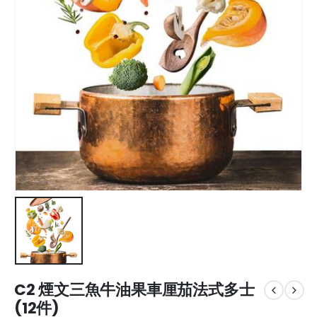
C2 煙文三魚牛油果車厘茄法式多士
(12件)