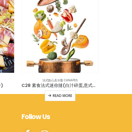
法式點心及冷盤 CANAPES
法式
)
C28 素食法式迷你撻(白汁碎蛋,意式蕃茄碎,牛油果青瓜)各8件(v) (共24件)
C17 巴馬火
READ MORE
Follow Us