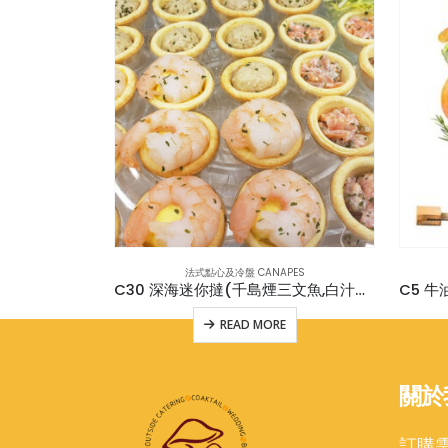
PES
法式點心及冷盤 CANAPES
C31 蘇格蘭煙三文魚附陳年黑醋,意大利初搾橄欖油,意大利黑醋醬 (約500克)
C30 深海迷你撻(千島煙三文魚,白汁吞拿魚,鮮蝦蛋沙律)各8件 (共24件)
E
READ MORE
關於
訂購