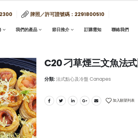
2300
牌照／許可證號碼：2291800510
務
我們的產品
節日推介
訂購需知
聯絡我們
C20 刁草煙三文魚法式酥
分類:
法式點心及冷盤 Canapes
加入願望列表