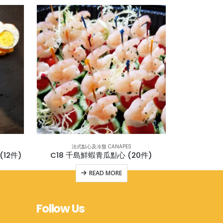
法式點心及冷盤 CANAPES
法式
12件)
C18 千島鮮蝦青瓜點心 (20件)
C9 巴
READ MORE
Follow Us