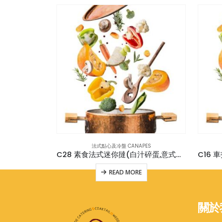
PES
法式點心及冷盤 CANAPES
士 (12件)
C28 素食法式迷你撻(白汁碎蛋,意式蕃茄碎,牛油果青瓜)各8件(v) (共24件)
E
READ MORE
關於