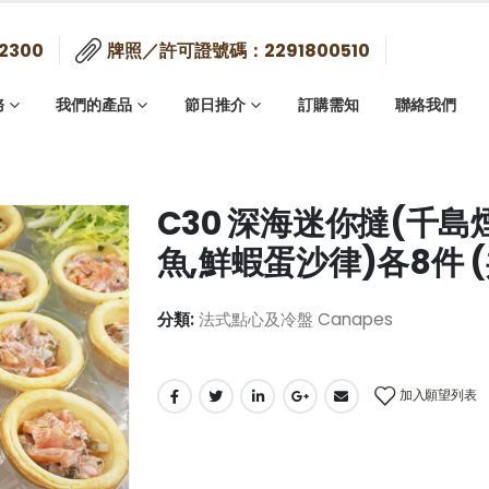
2300
牌照／許可證號碼：2291800510
務
我們的產品
節日推介
訂購需知
聯絡我們
C30 深海迷你撻(千
魚,鮮蝦蛋沙律)各8件 (
分類:
法式點心及冷盤 Canapes
加入願望列表