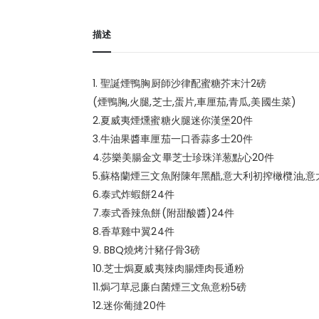
描述
1. 聖誕煙鴨胸厨師沙律配蜜糖芥末汁2磅
(煙鴨胸,火腿,芝士,蛋片,車厘茄,青瓜,美國生菜)
2.夏威夷煙燻蜜糖火腿迷你漢堡20件
3.牛油果醬車厘茄一口香蒜多士20件
4.莎樂美腸金文畢芝士珍珠洋葱點心20件
5.蘇格蘭煙三文魚附陳年黑醋,意大利初搾橄欖油,意大
6.泰式炸蝦餅24件
7.泰式香辣魚餅(附甜酸醬)24件
8.香草雞中翼24件
9. BBQ燒烤汁豬仔骨3磅
10.芝士焗夏威夷辣肉腸煙肉長通粉
11.焗刁草忌廉白菌煙三文魚意粉5磅
12.迷你葡撻20件