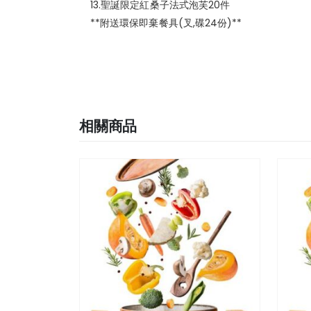
13.聖誕限定紅桑子法式泡芙20件
**附送環保即棄餐具(叉,碟24份)**
相關商品