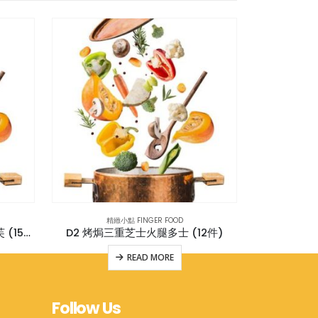
精緻小點 FINGER FOOD
精緻
D8 法式牛油果香草忌廉芝士泡芙 (15件)
D2 烤焗三重芝士火腿多士 (12件)
READ MORE
Follow Us