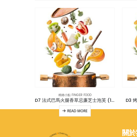
OD
精緻小點 FINGER FOOD
(12件)
D7 法式巴馬火腿香草忌廉芝士泡芙 (15件)
D3 
E
READ MORE
關於