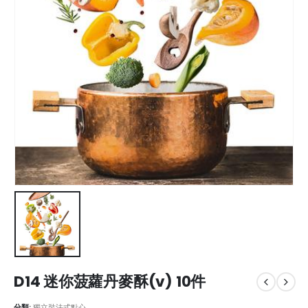
D14 迷你菠蘿丹麥酥(v) 10件
分類:
獨立裝法式點心