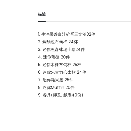
描述
1. 牛油果醬白汁碎蛋三文治32件
2. 焗麵包布甸杯 24杯
3. 迷你黑森林瑞士卷24件
4. 迷你葡撻 20件
5. 迷你木糠布甸杯 25杯
6. 迷你朱古力心太軟 24件
7. 迷你雜果撻 25件
8. 迷你Muffin 20件
9. 餐具(膠叉, 紙碟40份)