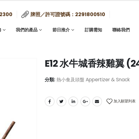
2300
牌照／許可證號碼：2291800510
務
我們的產品
節日推介
訂購需知
聯絡我們
E12 水牛城香辣雞翼 (2
分類:
熱小食及頭盤 Appertizer & Snack
加入願望列表