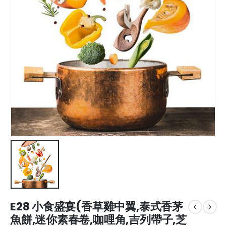
E28 小食盛宴(香草雞中翼,泰式香茅
魚餅,迷你素春卷,咖哩角,吉列帶子,芝