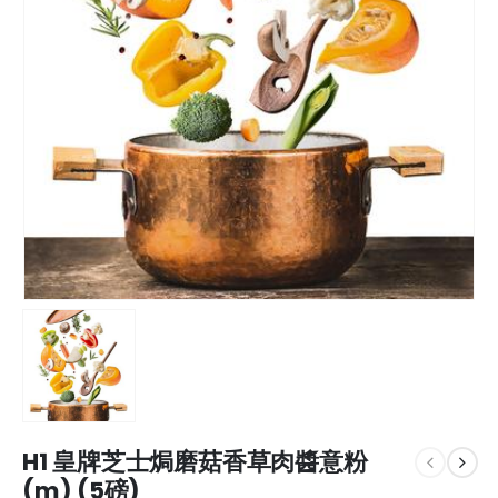
H1 皇牌芝士焗磨菇香草肉醬意粉
(m) (5磅)