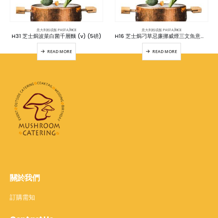
意大利粉或飯 PASTA/RICE
意大利粉或飯 PASTA/RICE
H31 芝士焗波菜白菌千層麵 (v) (5磅)
H16 芝士焗刁草忌廉挪威煙三文魚意粉 / 螺絲粉 / 長通粉 (5磅)
READ MORE
READ MORE
關於我們
訂購需知