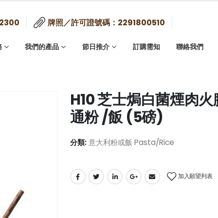
2300
牌照／許可證號碼：2291800510
務
我們的產品
節日推介
訂購需知
聯絡我們
H10 芝士焗白菌煙肉火腿
通粉 /飯 (5磅)
分類:
意大利粉或飯 Pasta/Rice
加入願望列表