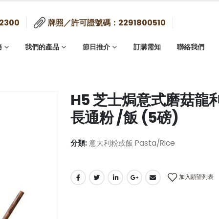
2300
牌照／許可證號碼：2291800510
務
我們的產品
節日推介
訂購需知
聯絡我們
H5 芝士焗意式磨菇龍利柳
長通粉 /飯 (5磅)
分類:
意大利粉或飯 Pasta/Rice
加入願望列表