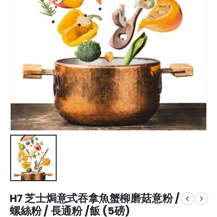
H7 芝士焗意式吞拿魚蟹柳磨菇意粉 /
螺絲粉 / 長通粉 /飯 (5磅)