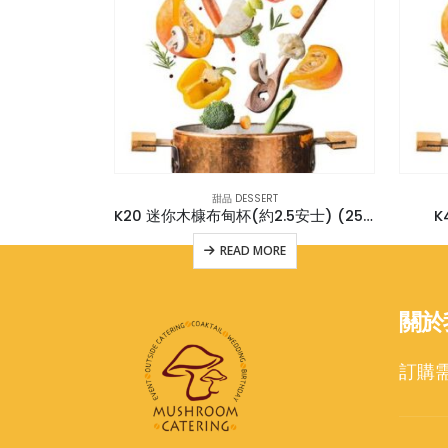
甜品 DESSERT
 (16件)
K20 迷你木槺布甸杯(約2.5安士) (25杯)
K
E
READ MORE
關於
訂購