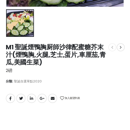
M1 聖誕煙鴨胸厨師沙律配蜜糖芥末
汁(煙鴨胸,火腿,芝士,蛋片,車厘茄,青
瓜,美國生菜)
2磅
分類:
聖誕自選單點2020
加入願望列表