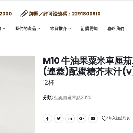
2300
牌照／許可證號碼：2291800510
務
我們的產品
節日推介
訂購需知
聯絡我們
M10 牛油果粟米車厘
(連蓋)配蜜糖芥末汁(v
12杯
分類:
聖誕自選單點2020
加入願望列表