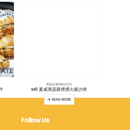
聖誕自選單點2020
件
M5 夏威夷菠蘿煙燻火腿沙律
M14 黑松露
READ MORE
Follow Us