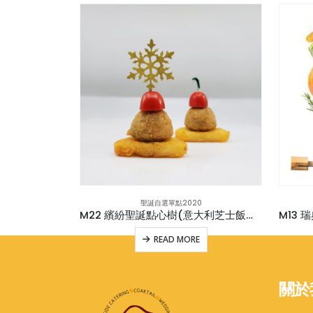
0
聖誕自選單點2020
M15 夏威夷蜜糖煙燻火腿迷你漢堡(new)
M22 繽紛聖誕點心樹(意大利芝士飯球,黃金薯餅,車厘茄)附蜜糖芥末醬(v)
E
READ MORE
關於