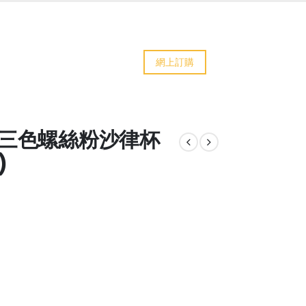
網上訂購
茄三色螺絲粉沙律杯
)