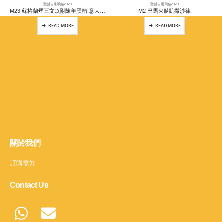
聖誕自選單點2020
聖誕自選單點2020
M23 蘇格蘭煙三文魚附陳年黑醋,意大利初搾橄欖油,意大利黑醋醬
M2 巴馬火腿凱撒沙律
READ MORE
READ MORE
關於我們
訂購需知
Contact Us