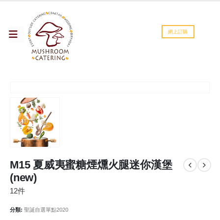
網上訂購
M15 夏威夷蜜糖煙燻火腿迷你漢堡
(new)
12件
分類:
聖誕自選單點2020