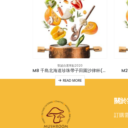
0
聖誕自選單點2020
M12 牛油果醬白汁碎蛋三文治手指**獨立包裝 (v)
M8 千島北海道珍珠帶子田園沙律杯(連蓋) 12杯
M
E
READ MORE
關於
訂購