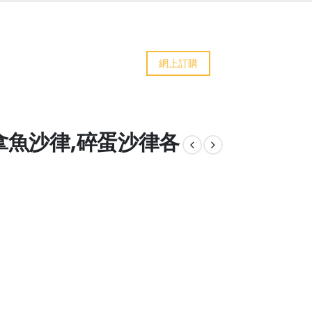
網上訂購
吞拿魚沙律,碎蛋沙律各