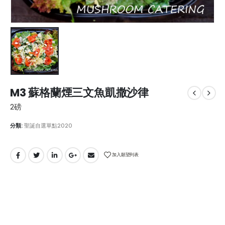
M3 蘇格蘭煙三文魚凱撒沙律
2磅
分類:
聖誕自選單點2020
加入願望列表