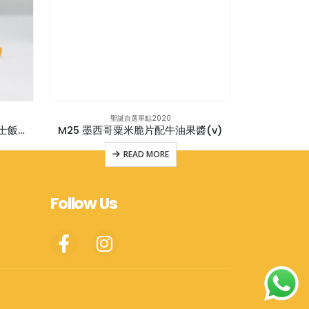
聖誕自選單點2020
M22 繽紛聖誕點心樹(意大利芝士飯球,黃金薯餅,車厘茄)附蜜糖芥末醬(v)
M25 墨西哥粟米脆片配牛油果醬(v)
M31
READ MORE
Follow Us