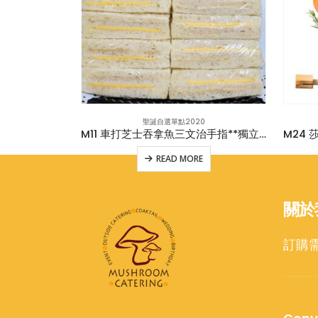
0
聖誕自選單點2020
漢堡 (new)
M11 車打芝士吞拿魚三文治手指**獨立包裝
M24
E
READ MORE
關於
訂購