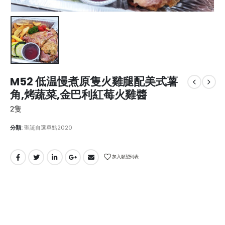
M52 低温慢煮原隻火雞腿配美式薯
角,烤蔬菜,金巴利紅莓火雞醬
2隻
分類:
聖誕自選單點2020
加入願望列表