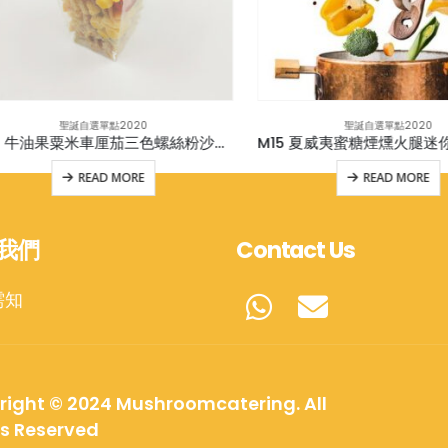
聖誕自選單點2020
聖誕自選單點2020
M10 牛油果粟米車厘茄三色螺絲粉沙律杯(連蓋)配蜜糖芥末汁(v)
READ MORE
READ MORE
我們
Contact Us
需知
right © 2024 Mushroomcatering. All
ts Reserved