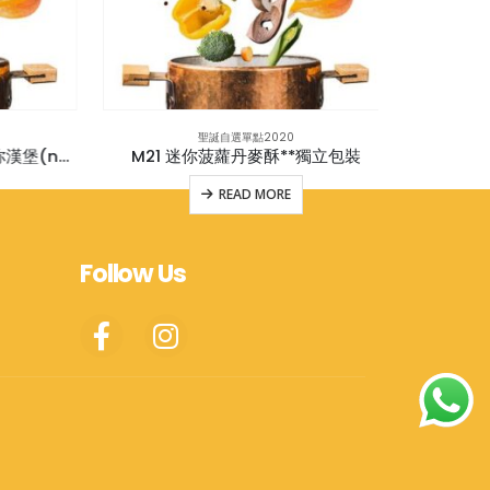
聖誕自選單點2020
M15 夏威夷蜜糖煙燻火腿迷你漢堡(new)
M21 迷你菠蘿丹麥酥**獨立包裝
M2
READ MORE
Follow Us