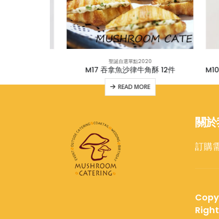
0
聖誕自選單點2020
帶子魔鬼蛋
M17 吞拿魚沙律牛角酥 12件
E
READ MORE
關於
訂購
Copy
Righ