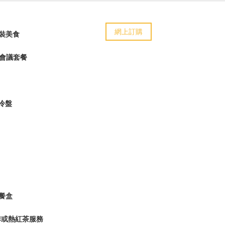
網上訂購
裝美食
會議套餐
及冷盤
餐盒
啡或熱紅茶服務