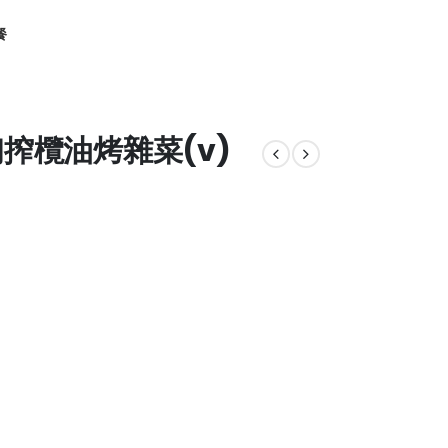
餐
初搾欖油烤雜菜(v)