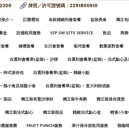
2300
牌照／許可證號碼：2291800510
日推介
訂購需知
各款精緻到會套餐
盆裝美食
獨立包
餐盒
設備租用服務
VIP ON SITE SERVICE
飲品
商務
食套餐
婚禮套餐
生日會套餐
船河套餐
歡聚派對套餐
自選到會餐單(盆裝) ~ 沙律
自選到會餐單(盆裝) ~ 法式點心
 ~ 特式迷你包
自選到會餐單(盆裝) ~ 精緻小點
 ~ 熱小食及頭盤小食
自選到會餐單(盆裝) ~ 意大利粉或飯
~ 甜品
獨立裝有蓋沙律杯
獨立裝牛角酥
獨立裝迷你漢堡
獨立裝法式點心
獨立裝甜品
精緻法式點心盒
輕食/小食
侍應服務費
FRUIT PUNCH服務
果汁保冷壺租用服務
熱咖