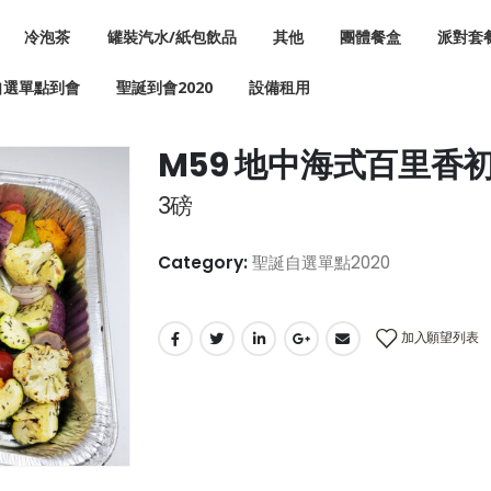
冷泡茶
罐裝汽水/紙包飲品
其他
團體餐盒
派對套
自選單點到會
聖誕到會2020
設備租用
M59 地中海式百里香
3磅
Category:
聖誕自選單點2020
加入願望列表