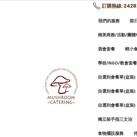
訂購熱線: 2428
我們的服務
節
精美商務/活動/團體
酒會套餐
輕小
學校/NGO/教會套餐
自選到會餐單(盆裝)
自選到會餐單(盆裝)
自選到會餐單(盆裝) 
獨立裝手指三文治
食物擺設服務