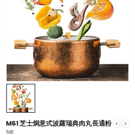
M61 芝士焗意式波蘿瑞典肉丸長通粉
5磅