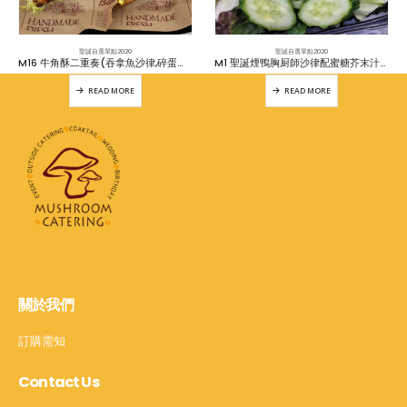
聖誕自選單點2020
聖誕自選單點2020
M16 牛角酥二重奏(吞拿魚沙律,碎蛋沙律各6件)
M1 聖誕煙鴨胸厨師沙律配蜜糖芥末汁(煙鴨胸,火腿,芝士,蛋片,車厘茄,青瓜,美國生菜)
READ MORE
READ MORE
關於我們
訂購需知
Contact Us