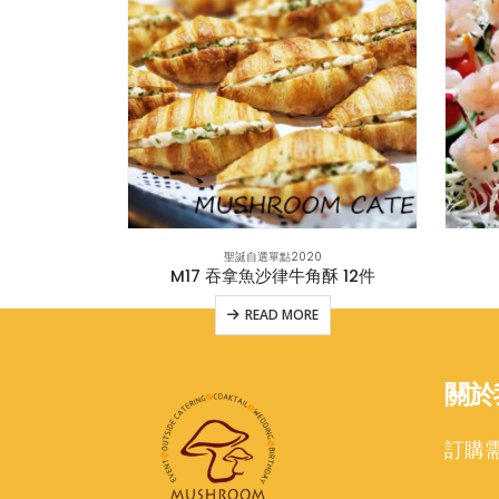
0
聖誕自選單點2020
M22 繽紛聖誕點心樹(意大利芝士飯球,黃金薯餅,車厘茄)附蜜糖芥末醬(v)
M17 吞拿魚沙律牛角酥 12件
E
READ MORE
關於
訂購