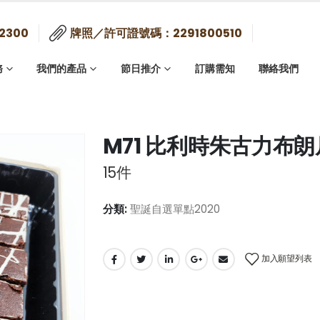
2300
牌照／許可證號碼：2291800510
務
我們的產品
節日推介
訂購需知
聯絡我們
M71 比利時朱古力布朗
15件
分類:
聖誕自選單點2020
加入願望列表