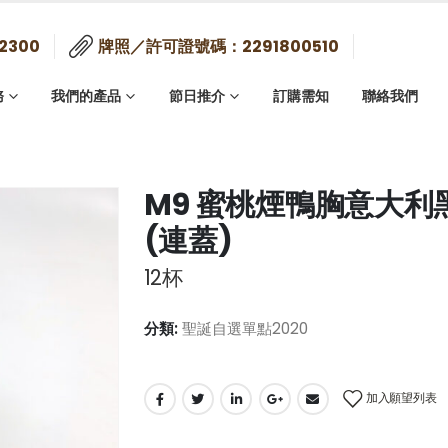
2300
牌照／許可證號碼：2291800510
務
我們的產品
節日推介
訂購需知
聯絡我們
M9 蜜桃煙鴨胸意大
(連蓋)
12杯
分類:
聖誕自選單點2020
加入願望列表