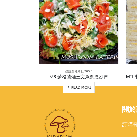
0
聖誕自選單點2020
杯(連蓋)
M3 蘇格蘭煙三文魚凱撒沙律
E
READ MORE
關於
訂購