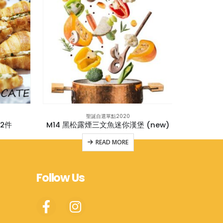
聖誕自選單點2020
件
M14 黑松露煙三文魚迷你漢堡 (new)
M18 牛
READ MORE
Follow Us