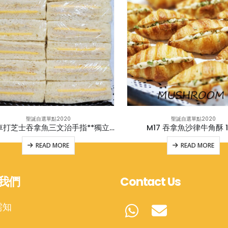
聖誕自選單點2020
聖誕自選單點2020
M11 車打芝士吞拿魚三文治手指**獨立包裝
M17 吞拿魚沙律牛角酥 12
READ MORE
READ MORE
我們
Contact Us
需知