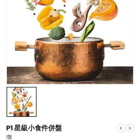
P1 星級小食件併盤
1盤